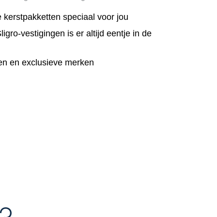
stival borrel & pretzelmix 60 gram
stival nacho chips 125 gram
 kerstpakketten speciaal voor jou
6x35x29 cm
igro-vestigingen is er altijd eentje in de
waliteitsgarantiekaart
lvouchers
en en exclusieve merken