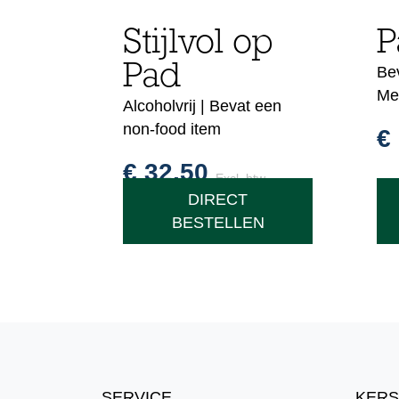
Stijlvol op
P
Pad
Bev
Me
Alcoholvrij | Bevat een
non-food item
€
€
32,50
Excl. btw
DIRECT
BESTELLEN
SERVICE
KERS