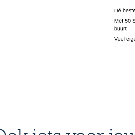
Food Fe
Food Fe
Dé beste
Doos 3
Met 50 Sl
Sligro k
buurt
Voordee
Veel eig