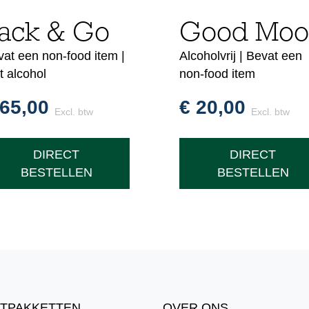
ack & Go
Good Mo
at een non-food item |
Alcoholvrij | Bevat een
t alcohol
non-food item
65,00
€
20,00
Excl. btw
Excl. btw
DIRECT
DIRECT
BESTELLEN
BESTELLEN
TPAKKETTEN
OVER ONS