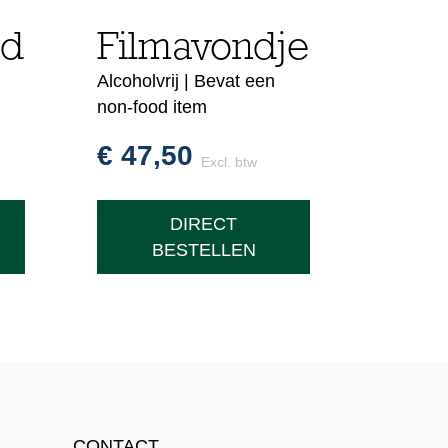
od
Filmavondje
Alcoholvrij | Bevat een
non-food item
€
47,50
Excl. btw
DIRECT
BESTELLEN
CONTACT