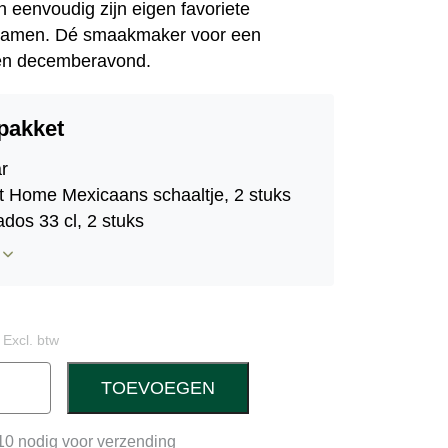
en eenvoudig zijn eigen favoriete
samen. Dé smaakmaker voor een
n decemberavond.
pakket
r
 Home Mexicaans schaaltje, 2 stuks
dos 33 cl, 2 stuks
stival sparkling apple 250 ml
ld taco’s 150 gram
stival wraps 240 gram
stival Mexicaanse kruidenmix 30 gram
Excl. btw
stival guacamole kruiden 15 gram
stival jalepaños slices 225 gram
TOEVOEGEN
libonen 390 gram
 Selection salsa dip 300 gram
10 nodig voor verzending