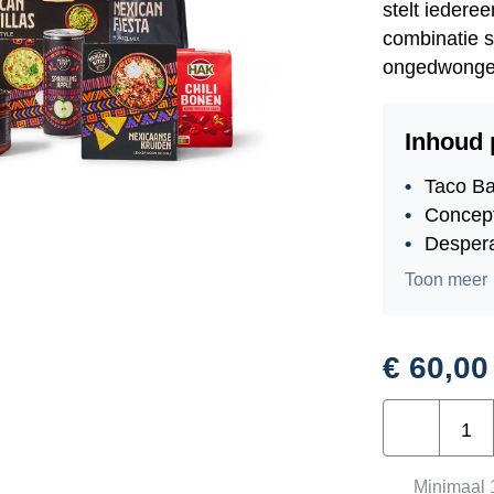
stelt iedere
combinatie 
ongedwonge
Inhoud 
Taco Ba
Concept
Despera
Food Fe
Toon meer
The Wor
Food Fe
Food Fe
€
60,00
Food Fe
Fiesta
Food Fe
Mexicana
Hak chi
aantal
Premium
Minimaal 