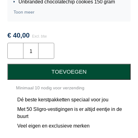
Unbranded chocolatechip cookies 150 gram
Snack a Jacks cheese 23 gram
Toon meer
Snack Bites tomaat & oregano 80 gram
Pretzelsticks XXL 200 gram
Nibbz borrelnoten paprika 80 gram
€
40,00
Excl. btw
Lay’s naturel 175 gram
Time
Mars 51 gram
to
Klene zoute ovaaltjes suikervrij 110 gram
Recharge
Unbranded popcorn zout 100 gram
aantal
Doos 39,5×32,5×16 cm
TOEVOEGEN
Sligro kwaliteitsgarantiekaart
Voordeelvouchers
Minimaal 10 nodig voor verzending
Dé beste kerstpakketten speciaal voor jou
Met 50 Sligro-vestigingen is er altijd eentje in de
buurt
Veel eigen en exclusieve merken