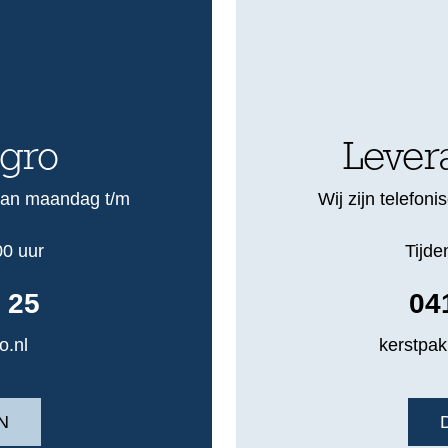
igro
Levera
 van maandag t/m
Wij zijn telefo
00 uur
Tijde
 25
04
o.nl
kerstpak
N