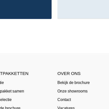
TPAKKETTEN
OVER ONS
tie
Bekijk de brochure
e pakket samen
Onze showrooms
electie
Contact
 de brochure
Vacatures