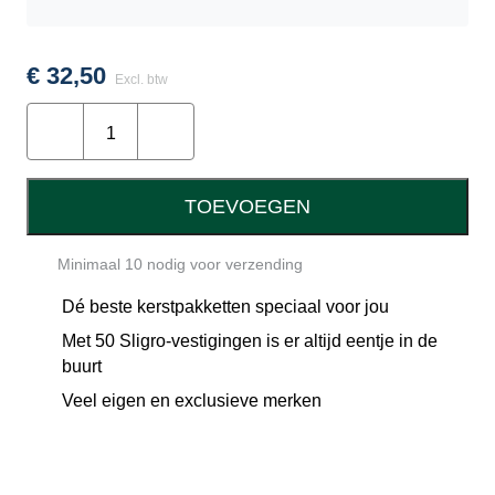
Roger’s handcooked chips black pepper &
seasalt 150 gram
Hamlet thins dark 100 gram
€
32,50
Excl. btw
Pepermunt 75 gram
Stijlvol
Zoet Moment mallow twist 90 gram
op
Zoet Moment velvet clouds caramel 50 gram
Pad
Doos 49x23x16,5 cm
aantal
Sligro kwaliteitsgarantiekaart
TOEVOEGEN
Voordeelvouchers
Minimaal 10 nodig voor verzending
Dé beste kerstpakketten speciaal voor jou
Met 50 Sligro-vestigingen is er altijd eentje in de
buurt
Veel eigen en exclusieve merken