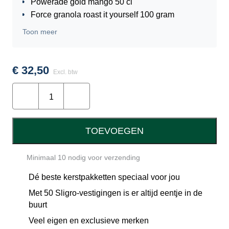
Powerade gold mango 50 cl
Force granola roast it yourself 100 gram
Sun Yan noodles kimchi 65 gram
Toon meer
Force oatmeal cookies 135 gram
Nibbz salty sticks 40 gram
Doritos sweet chili 455 gram
€
32,50
Excl. btw
Snack a Jacks caramel 140 gram
Vol
Zoet Moment popcorn sweet 90 gram
Energie
Doos 36x35x17 cm
aantal
Sligro kwaliteitsgarantiekaart
Voordeelvouchers
TOEVOEGEN
Minimaal 10 nodig voor verzending
Dé beste kerstpakketten speciaal voor jou
Met 50 Sligro-vestigingen is er altijd eentje in de
buurt
Veel eigen en exclusieve merken