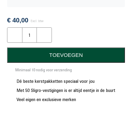
Taste Collection kaasfondue 150 gram
Food Festival stoofpotkruiden 30 gram
Food Festival borrelworst 80 gram
€
40,00
Excl. btw
Food Festival kaas baguettes 75 gram
Oer-
Taste Collection party toast 80 gram
Hollands
Food Festival smeer & dip kaas 100 gram
aantal
Boerenbont doppinda’s 200 gram
Food Festival caramel candy 65 gram
TOEVOEGEN
Nougat met pinda’s 100 gram
Doos 34,5x20x21 cm
Minimaal 10 nodig voor verzending
Sligro kwaliteitsgarantiekaart
Dé beste kerstpakketten speciaal voor jou
Voordeelvouchers
Met 50 Sligro-vestigingen is er altijd eentje in de buurt
Veel eigen en exclusieve merken