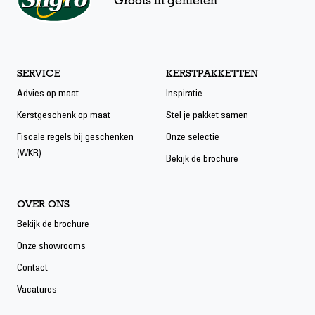
Groots in genieten
Min. 10 producten
Min. 15 producten
Min. 20 producten
SERVICE
KERSTPAKKETTEN
Prijs per pakket
Advies op maat
Inspiratie
€
tot
Kerstgeschenk op maat
Stel je pakket samen
Fiscale regels bij geschenken
Onze selectie
(WKR)
Tonen van prijs
Bekijk de brochure
Exclusief BTW
Inclusief BTW
OVER ONS
Bekijk de brochure
FILTER
Onze showrooms
Contact
Vacatures