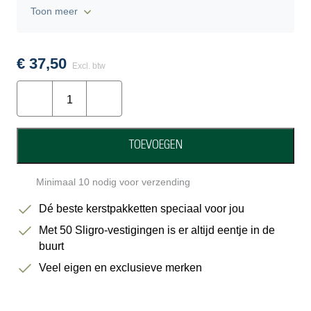
Happy Holidays kir-royal 0,0% 75 cl
Toon meer
Red Label kaaspuntjes 125 gram
Bastides saucisson sec mini box 120 gram
€
37,50
Happy Holidays party toast 80 gram
Excl. btw
Premium Selection tapenade pomodori 106 ml
Feestelijk
Buiteman cheddar biscuits 75 gram
Serveren
Happy Holidays ribbelchips gezouten 90 gram
aantal
Daendels suikerpinda’s 200 gram
TOEVOEGEN
Doos 39x39x18,5 cm
Sligro kwaliteitsgarantiekaart
Minimaal 10 nodig voor verzending
Voordeelvouchers
Dé beste kerstpakketten speciaal voor jou
Met 50 Sligro-vestigingen is er altijd eentje in de
buurt
Veel eigen en exclusieve merken